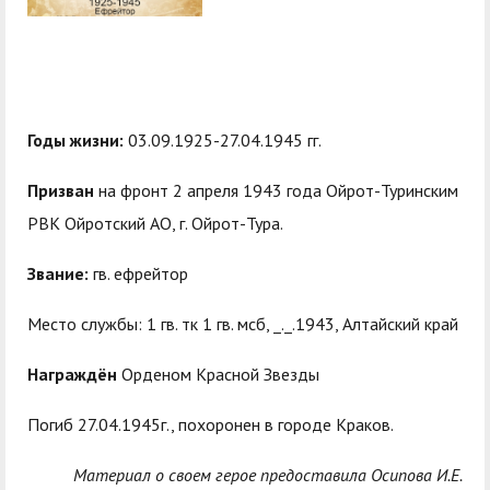
центр
педагогического
общественностью
образования
Международная
Управление по
Центр тестирования
Центр развития
деятельность
административно-
иностранных граждан
компетенций
хозяйственной работе
Годы жизни:
03.09.1925-27.04.1945 гг.
по русскому языку
государственных и
Закупки
Профком студентов и
муниципальных
Призван
на фронт 2 апреля 1943 года Ойрот-Туринским
аспирантов
служащих
РВК Ойротский АО, г. Ойрот-Тура.
Республиканская
Центр русского языка
Лучшие студенты
Совет родителей
Звание:
гв. ефрейтор
профсоюзная
как иностранного
(законных
Сведения о доходах
организация высшей
представителей)
Место службы: 1 гв. тк 1 гв. мсб, _._.1943, Алтайский край
Вопросы ректору
школы
несовершеннолетних
Награждён
Орденом Красной Звезды
Структура
обучающихся ГАГУ
Погиб 27.04.1945г., похоронен в городе Краков.
Образовательный
Информация о
модуль «Обучение
предоставлении
Материал о своем герое предоставила Осипова И.Е.