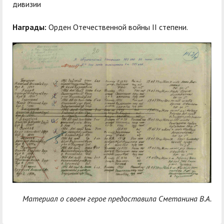
служением»
академического
дивизии
отпуска обучающимся
Награды:
Орден Отечественной войны II степени.
Материал о своем герое предоставила Сметанина В.А.