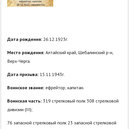
центр
педагогического
общественностью
образования
Международная
Управление по
Центр тестирования
Центр развития
деятельность
административно-
иностранных граждан
компетенций
хозяйственной работе
по русскому языку
государственных и
Дата рождения:
26.12.1923г.
Закупки
Профком студентов и
муниципальных
Место рождения:
Алтайский край, Шебалинский р-н,
аспирантов
служащих
Верх-Черга.
Республиканская
Центр русского языка
Лучшие студенты
Совет родителей
Дата призыва:
15.11.1943г.
профсоюзная
как иностранного
(законных
Сведения о доходах
организация высшей
представителей)
Воинское звание:
ефрейтор; капитан.
Вопросы ректору
школы
несовершеннолетних
Воинская часть:
319 стрелковый полк 308 стрелковой
Структура
обучающихся ГАГУ
дивизии (III);
Образовательный
Информация о
модуль «Обучение
предоставлении
76 запасной стрелковый полк 23 запасной стрелковой