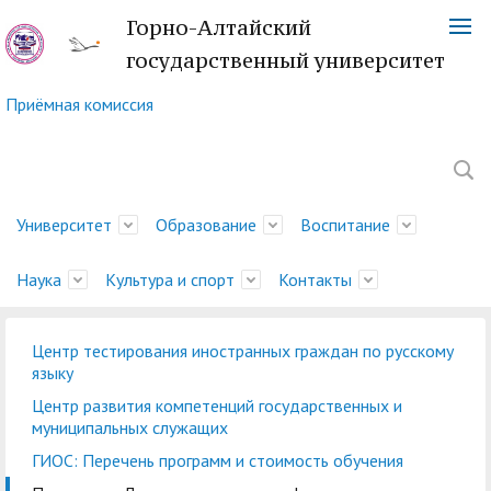
Горно-Алтайский
государственный университет
Приёмная комиссия
Университет
Образование
Воспитание
Наука
Культура и спорт
Контакты
Центр тестирования иностранных граждан по русскому
Обращение ректора
Факультеты
Управление
Новости науки
Немецкий культурный
Телефонный справочник
История
Учебно-методическое
Центр социально-
Управление научных
Центр языка и культуры
Платежные реквизиты
языку
молодежной политики
центр
управление
психологической
исследований
Китая
Ученый совет
Символика ГАГУ
Администрация
Карта корпусов
Центр развития компетенций государственных и
и воспитательной
помощи
муниципальных служащих
Методический совет
Отдел подготовки
Туристский клуб
Образовательная
Научно-техническая
Спортивный клуб
Военный учебный центр
Карта сайта
Отдел
деятельности
ГИОС: Перечень программ и стоимость обучения
ГАГУ
научно-педагогических
"Горизонт"
деятельность
Совет по
библиотека
"Буревестник"
при ГАГУ
делопроизводства