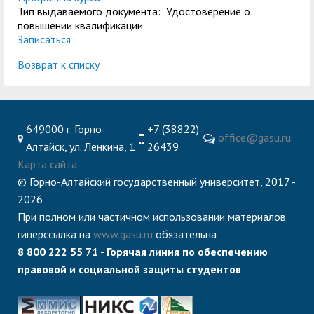
центр
педагогического
Тип выдаваемого документа: Удостоверение о
общественностью
образования
повышении квалификации
Записаться
Международная
Управление по
Центр тестирования
Центр развития
деятельность
Возврат к списку
административно-
иностранных граждан
компетенций
хозяйственной работе
по русскому языку
государственных и
Закупки
Профком студентов и
муниципальных
649000 г. Горно-
+7 (38822)
аспирантов
служащих
office@gasu.ru
Алтайск, ул. Ленкина, 1
26439
Республиканская
Центр русского языка
Лучшие студенты
Совет родителей
Карта сайта
© Горно-Алтайский государственный университет, 2017 -
профсоюзная
как иностранного
(законных
Сведения о доходах
2026
организация высшей
представителей)
При полном или частичном использовании материалов
Вопросы ректору
школы
несовершеннолетних
гиперссылка на
www.gasu.ru
обязательна
Структура
обучающихся ГАГУ
8 800 222 55 71 - Горячая линия по обеспечению
правовой и социальной защиты студентов
Образовательный
Информация о
модуль «Обучение
предоставлении