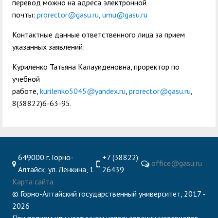
центр
педагогического
перевод можно на адреса электронной
общественностью
почты:
prorector@gasu.ru
,
umu@gasu.ru
образования
Международная
Управление по
Контактные данные ответственного лица за прием
Центр тестирования
Центр развития
деятельность
административно-
указанных заявлений:
иностранных граждан
компетенций
хозяйственной работе
по русскому языку
государственных и
Куриленко Татьяна Калауиденовна, проректор по
учебной
Закупки
Профком студентов и
муниципальных
работе,
kurilenko5045@yandex.ru
,
prorector@gasu.ru
,
аспирантов
служащих
8(38822)6-63-95.
Республиканская
Центр русского языка
Лучшие студенты
Совет родителей
профсоюзная
как иностранного
(законных
Сведения о доходах
организация высшей
представителей)
Вопросы ректору
школы
несовершеннолетних
649000 г. Горно-
+7 (38822)
office@gasu.ru
Алтайск, ул. Ленкина, 1
26439
Структура
обучающихся ГАГУ
Карта сайта
Образовательный
Информация о
© Горно-Алтайский государственный университет, 2017 -
модуль «Обучение
предоставлении
2026