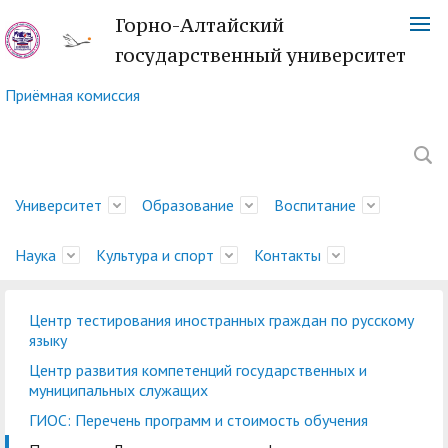
Горно-Алтайский
государственный университет
Приёмная комиссия
Университет
Образование
Воспитание
Наука
Культура и спорт
Контакты
Центр тестирования иностранных граждан по русскому
Обращение ректора
Факультеты
Управление
Новости науки
Немецкий культурный
Телефонный справочник
История
Учебно-методическое
Центр социально-
Управление научных
Центр языка и культуры
Платежные реквизиты
языку
молодежной политики
центр
управление
психологической
исследований
Китая
Ученый совет
Символика ГАГУ
Администрация
Карта корпусов
Центр развития компетенций государственных и
и воспитательной
помощи
муниципальных служащих
Методический совет
Отдел подготовки
Туристский клуб
Образовательная
Научно-техническая
Спортивный клуб
Военный учебный центр
Карта сайта
Отдел
деятельности
ГИОС: Перечень программ и стоимость обучения
ГАГУ
научно-педагогических
"Горизонт"
деятельность
Совет по
библиотека
"Буревестник"
при ГАГУ
делопроизводства