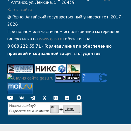
центр
педагогического
Алтайск, ул. Ленкина, 1
26439
общественностью
образования
Карта сайта
© Горно-Алтайский государственный университет, 2017 -
Международная
Управление по
Центр тестирования
Центр развития
2026
деятельность
административно-
иностранных граждан
компетенций
При полном или частичном использовании материалов
хозяйственной работе
по русскому языку
государственных и
гиперссылка на
www.gasu.ru
обязательна
8 800 222 55 71 - Горячая линия по обеспечению
Закупки
Профком студентов и
муниципальных
правовой и социальной защиты студентов
аспирантов
служащих
Республиканская
Центр русского языка
Лучшие студенты
Совет родителей
профсоюзная
как иностранного
(законных
Сведения о доходах
организация высшей
представителей)
Вопросы ректору
школы
несовершеннолетних
Структура
обучающихся ГАГУ
Образовательный
Информация о
модуль «Обучение
предоставлении