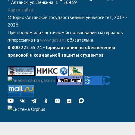
центр
педагогического
Алтайск, ул. Ленкина, 1
26439
общественностью
образования
Карта сайта
© Горно-Алтайский государственный университет, 2017 -
Международная
Управление по
Центр тестирования
Центр развития
2026
деятельность
административно-
иностранных граждан
компетенций
При полном или частичном использовании материалов
хозяйственной работе
по русскому языку
государственных и
гиперссылка на
www.gasu.ru
обязательна
8 800 222 55 71 - Горячая линия по обеспечению
Закупки
Профком студентов и
муниципальных
правовой и социальной защиты студентов
аспирантов
служащих
Республиканская
Центр русского языка
Лучшие студенты
Совет родителей
профсоюзная
как иностранного
(законных
Сведения о доходах
организация высшей
представителей)
Вопросы ректору
школы
несовершеннолетних
Структура
обучающихся ГАГУ
Образовательный
Информация о
модуль «Обучение
предоставлении