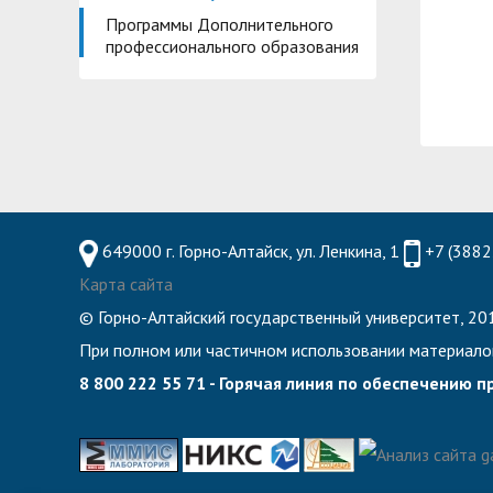
Планово-финансовое управление
Центр карьеры
Программы Дополнительного
профессионального образования
Координационный центр
Консультационный центр поддержки студен
Противодействие коррупции
Учебно-тренинговый центр
Охрана труда
Центр тестирования иностранных граждан по
Центр по информационной политике и связя
Центр русского языка как иностранного
Управление по административно-хозяйствен
649000 г. Горно-Алтайск, ул. Ленкина, 1
+7 (3882
Профком студентов и аспирантов
Карта сайта
Образовательный модуль «Обучение служен
© Горно-Алтайский государственный университет, 201
Лучшие студенты
При полном или частичном использовании материало
Вопросы ректору
8 800 222 55 71 - Горячая линия по обеспечению 