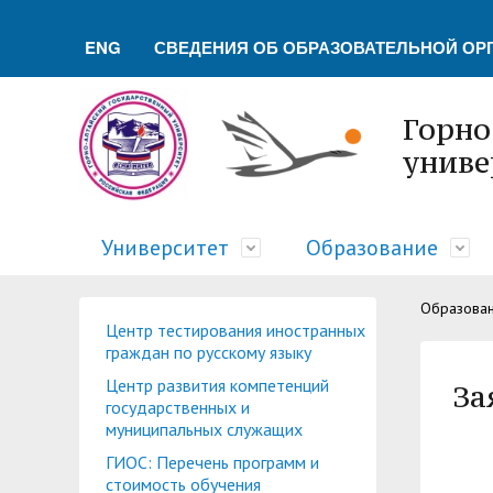
ENG
СВЕДЕНИЯ ОБ ОБРАЗОВАТЕЛЬНОЙ ОР
Горно
униве
Университет
Образование
Образова
Обращение ректора
Факультеты
Управление молодежной политики и воспита
Новости науки
Немецкий культурный центр
Телефонный справочник
Центр тестирования иностранных
граждан по русскому языку
Ученый совет
Методический совет ГАГУ
Совет по воспитательной работе
Отдел подготовки научно-педагогических к
Туристский клуб "Горизонт"
Символика ГАГУ
Центр развития компетенций
За
государственных и
Военный учебный центр при ГАГУ
Отдел практической подготовки студентов
Cовет обучающихся
Лаборатории, НШ, НИЦ, вузовско-академиче
Военно-патриотический клуб "БАРС"
Карта сайта
муниципальных служащих
Управление по правовой и кадровой работе
Заочное обучение
Ассоциация выпускников
Институт туризма, сервиса и гостеприимства
ГИОС: Перечень программ и
стоимость обучения