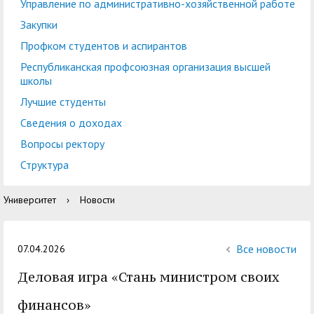
центр
педагогического
Управление по административно-хозяйственной работе
общественностью
образования
Закупки
Международная
Управление по
Профком студентов и аспирантов
Центр тестирования
Центр развития
деятельность
административно-
Республиканская профсоюзная организация высшей
иностранных граждан
компетенций
школы
хозяйственной работе
по русскому языку
государственных и
Лучшие студенты
Закупки
Профком студентов и
муниципальных
Сведения о доходах
аспирантов
служащих
Вопросы ректору
Республиканская
Центр русского языка
Лучшие студенты
Совет родителей
Структура
профсоюзная
как иностранного
(законных
Сведения о доходах
Университет
›
Новости
организация высшей
представителей)
Вопросы ректору
школы
несовершеннолетних
Структура
обучающихся ГАГУ
Все новости
07.04.2026
Образовательный
Деловая игра «Стань министром своих
Информация о
модуль «Обучение
предоставлении
финансов»