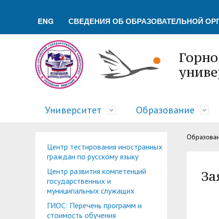
ENG
СВЕДЕНИЯ ОБ ОБРАЗОВАТЕЛЬНОЙ ОР
Горно
униве
Университет
Образование
Образова
Обращение ректора
Факультеты
Управление молодежной политики и воспита
Новости науки
Немецкий культурный центр
Телефонный справочник
Центр тестирования иностранных
граждан по русскому языку
Ученый совет
Методический совет ГАГУ
Совет по воспитательной работе
Отдел подготовки научно-педагогических к
Туристский клуб "Горизонт"
Символика ГАГУ
Центр развития компетенций
За
государственных и
Военный учебный центр при ГАГУ
Отдел практической подготовки студентов
Cовет обучающихся
Лаборатории, НШ, НИЦ, вузовско-академиче
Военно-патриотический клуб "БАРС"
Карта сайта
муниципальных служащих
Управление по правовой и кадровой работе
Заочное обучение
Ассоциация выпускников
Институт туризма, сервиса и гостеприимства
ГИОС: Перечень программ и
стоимость обучения