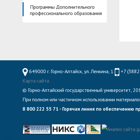
Планово-финансовое управление
Центр карьеры
Программы Дополнительного
профессионального образования
Координационный центр
Консультационный центр поддержки студен
Противодействие коррупции
Учебно-тренинговый центр
Охрана труда
Центр тестирования иностранных граждан по
Центр по информационной политике и связя
Центр русского языка как иностранного
Управление по административно-хозяйствен
649000 г. Горно-Алтайск, ул. Ленкина, 1
+7 (3882
Профком студентов и аспирантов
Карта сайта
Образовательный модуль «Обучение служен
© Горно-Алтайский государственный университет, 201
Лучшие студенты
При полном или частичном использовании материало
Вопросы ректору
8 800 222 55 71 - Горячая линия по обеспечению 